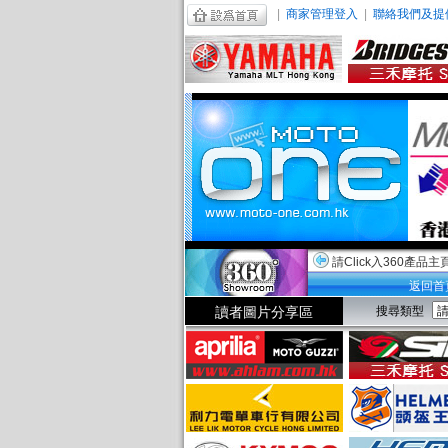
|
商家管理登入
|
聯絡我們及提
請Click入360產品主
返回首
讀者圖片分享區
搜尋類型