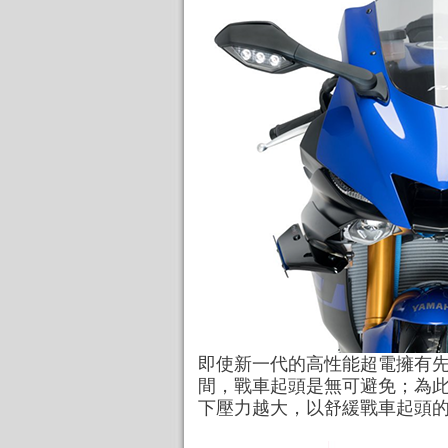
即使新一代的高性能超電擁有
間，戰車起頭是無可避免；為此，
下壓力越大，以舒緩戰車起頭的