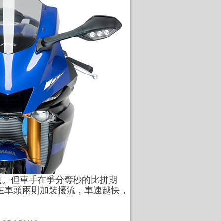
題。但車手在爭分奪秒的比拼期
件，在車頭兩則加裝擾流，車速越快，