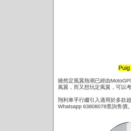
Pui
雖然定風翼熱潮已經由Moto
風翼，而又想玩定風翼，可以考慮安
翔利車手行繼引入適用於多款超電
Whatsapp 63808078查詢售價