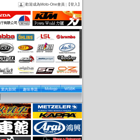
歡迎成為Moto-One會員
|
【登入】
Motogp
WSBK
業內新聞
趣味專題