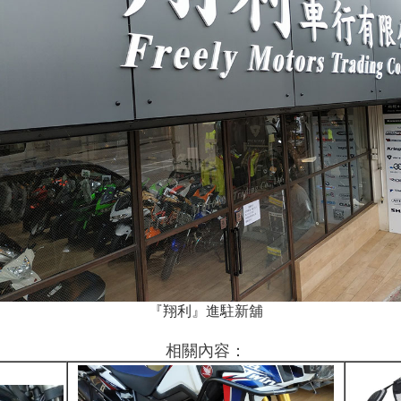
『翔利』進駐新舖
相關內容：