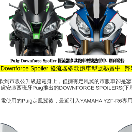
g Downforce Spoiler 擾流器多款跑車型號熱賣中-
GP吹到市販公升級超電身上，但擁有定風翼的市販車卻是
裝西班牙Puig推出的DOWNFORCE SPOILERS(下
使用的Puig定風翼後，最近引入YAMAHA YZF-R
。