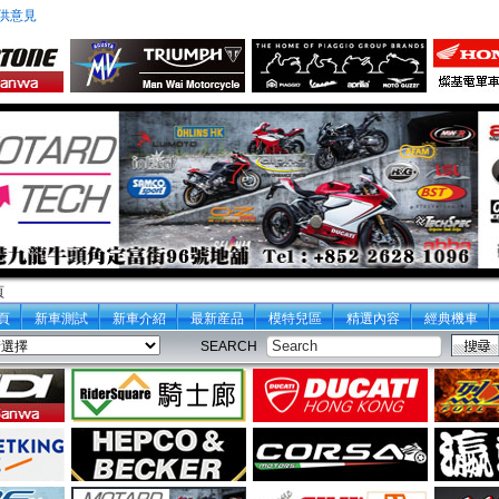
供意見
頁
頁
新車測試
新車介紹
最新産品
模特兒區
精選內容
經典機車
SEARCH