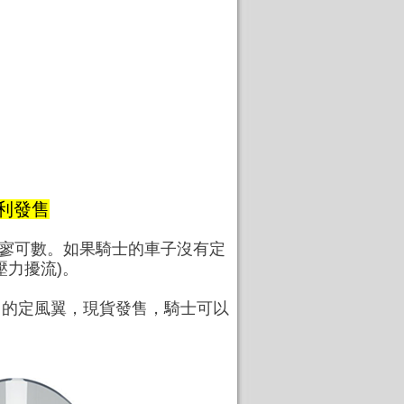
 翔利發售
寥寥可數。如果騎士的車子沒有定
壓力擾流)。
6專用的定風翼，現貨發售，騎士可以