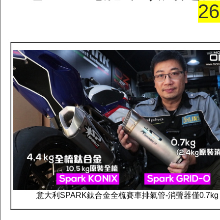
26
意大利SPARK鈦合金全梳賽車排氣管-消聲器僅0.7kg