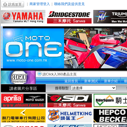
|
商家管理登入
|
聯絡我們及提供意見
請Click入360產品主頁
返回首頁
新車測試
新車介紹
讀者圖片分享區
搜尋類型