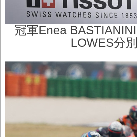
冠軍Enea BASTIANIN
LOWES分