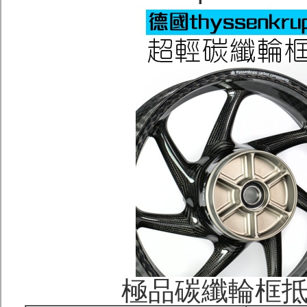
極品碳纖輪框抵港-