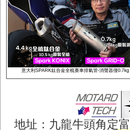
意大利SPARK鈦合金全梳賽車排氣管-消聲器僅0.7kg
地址：九龍牛頭角定富