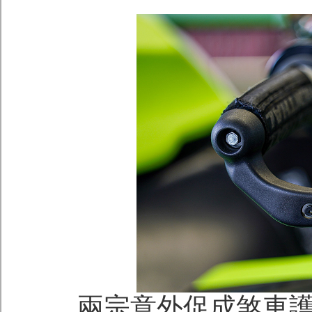
兩宗意外促成煞車護擋