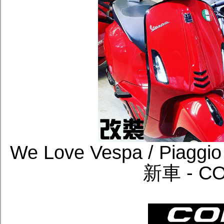
We Love Vespa / P
新車 - C