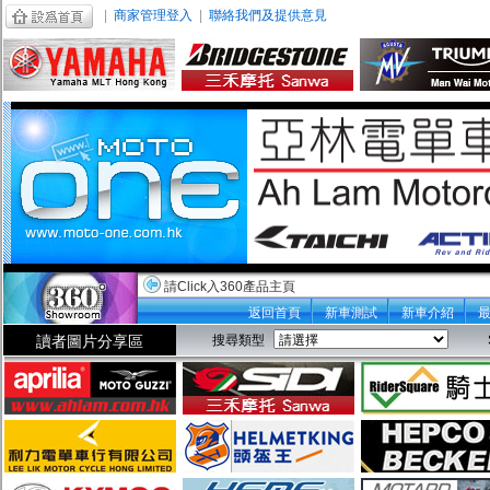
|
商家管理登入
|
聯絡我們及提供意見
請Click入360產品主頁
返回首頁
新車測試
新車介紹
讀者圖片分享區
搜尋類型