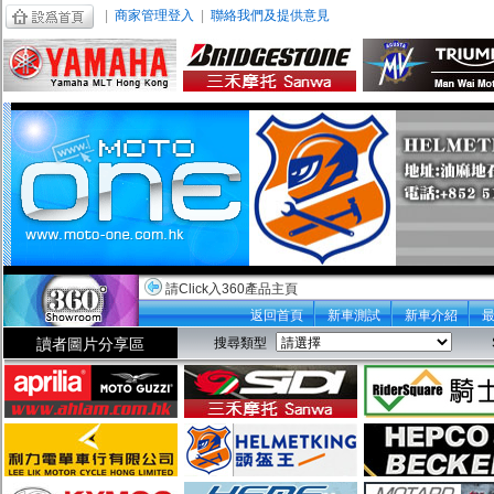
|
商家管理登入
|
聯絡我們及提供意見
請Click入360產品主頁
返回首頁
新車測試
新車介紹
讀者圖片分享區
搜尋類型