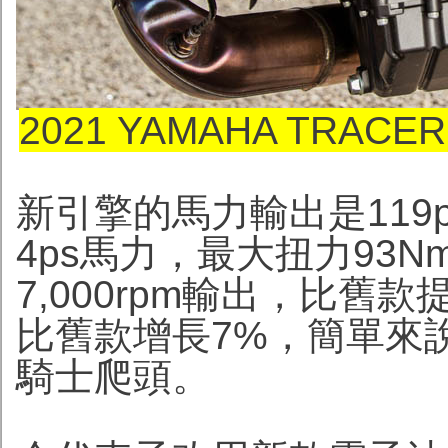
2021 YAMAHA TRACE
新引擎的馬力輸出是119ps
4ps馬力，最大扭力93Nm(9
7,000rpm輸出，比舊款
比舊款增長7%，簡單來
騎士爬頭。