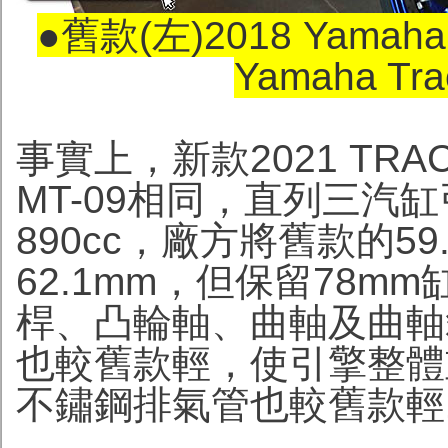
●舊款(左)2018 Yamaha
Yamaha Tr
事實上，新款2021 TRA
MT-09相同，直列三汽缸
890cc，廠方將舊款的5
62.1mm，但保留78
桿、凸輪軸、曲軸及曲軸
也較舊款輕，使引擎整體重
不鏽鋼排氣管也較舊款輕1