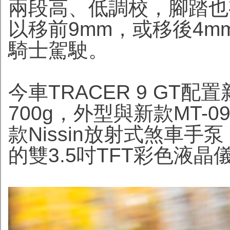
兩段高、低調校，腳踏也
以移前9mm，或移後4
騎士駕駛。
今車TRACER 9 GT
700g，外型與新款MT-
款Nissin放射式煞車
的雙3.5吋TFT彩色液晶