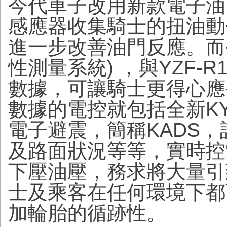
今代車子改用新款電子油
感應器收集騎士的扭油動
進一步改善油門反應。而今
性測量系統) ，與YZF
數據，可讓騎士更得心應
數據的電控就包括全新KYB Act
電子避震，簡稱KADS
及路面狀況等等，實時控
下壓油壓，務求將大量引
士及乘客在任何環境下都
加輪胎的循跡性。