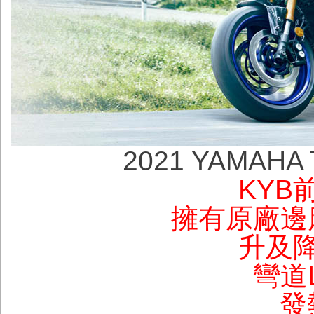
2021 YAMAHA
KYB
擁有原廠邊廂
升及
彎道
發