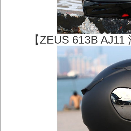
【ZEUS 613B A