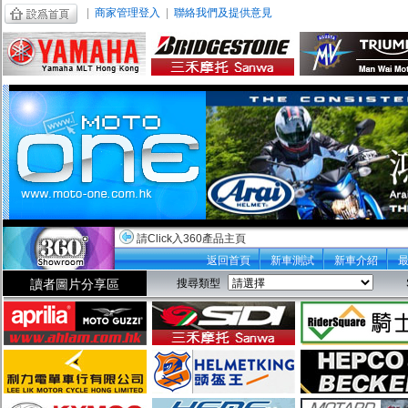
|
商家管理登入
|
聯絡我們及提供意見
請Click入360產品主頁
返回首頁
新車測試
新車介紹
讀者圖片分享區
搜尋類型