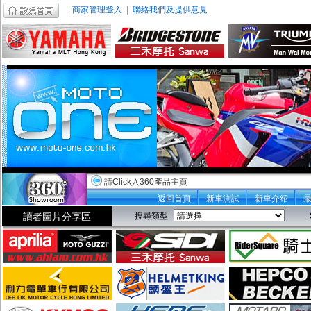
|
商家管理登入
|
聯絡我們及提供意見
請Click入360產品主頁
返回首頁
新車測試
新車介紹
讀者圖片分享區
搜尋類型