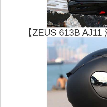
【ZEUS 613B A