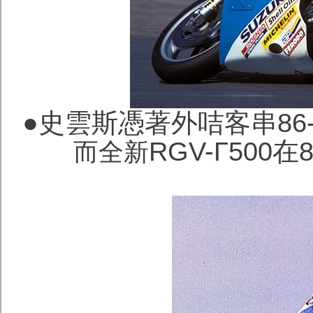
●史雲斯憑著外咭客串86-
RGV-Γ50
而全新