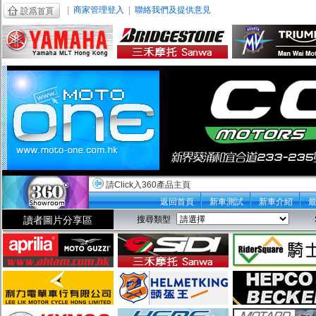
|
商家管理登入
|
聯絡我們及提供意見
請Click入360產品主頁
返回首頁
新車測試
新車介紹
讀者圖片分享區
搜尋類型