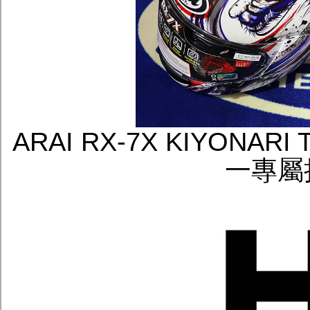
ARAI RX-7X KIYONA
一專屬