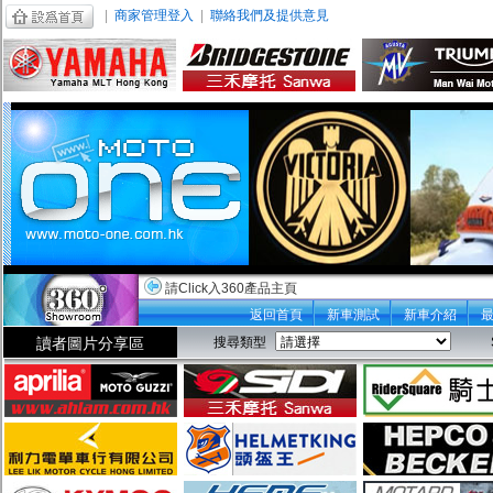
|
商家管理登入
|
聯絡我們及提供意見
請Click入360產品主頁
返回首頁
新車測試
新車介紹
讀者圖片分享區
搜尋類型