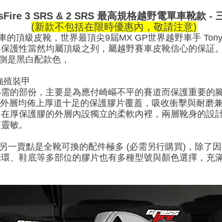
ossFire 3 SRS & 2 SRS 最高規格越野電單車靴款
(新款不包括在限時優惠內，敬請注意)
S 是越野賽車的頂級皮靴，世界最頂尖9屆MX GP世界越野車手 Ton
與保護性當然均屬頂級之列，屬越野賽車皮靴信心的保証
 SRS側是黑白配款色，
3 強殖裝甲
部份，主要是為應付崎嶇不平的賽道而保護重要的腳部。而此S
靴身外層均佈上厚道十足的保護膠片覆蓋，吸收衝擊與耐磨
，在厚保護膠的外層內設獨立的柔軟內裡，兩層靴身的設
更靈敏。
 3 SRS另一賣點是全靴可換的配件極多 (必需另行購買)，
扣環、鞋底等多部位的膠片也有多種型號與顏色選擇，充