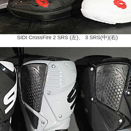
SIDI CrossFire 2 SRS (左)、 3 SRS(中)(右)