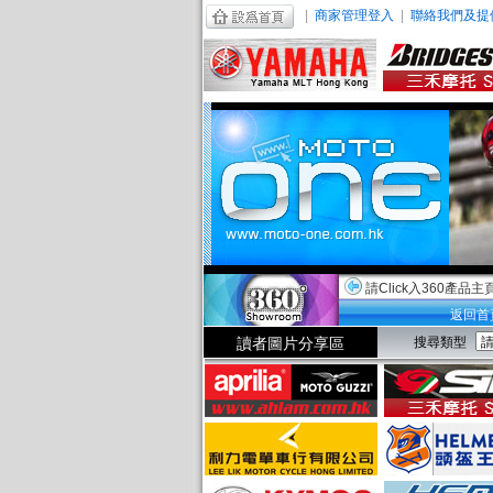
|
商家管理登入
|
聯絡我們及提
請Click入360產品主
返回首
讀者圖片分享區
搜尋類型