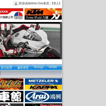
歡迎成為Moto-One會員
|
【登入】
Motogp
WSBK
業內新聞
趣味專題