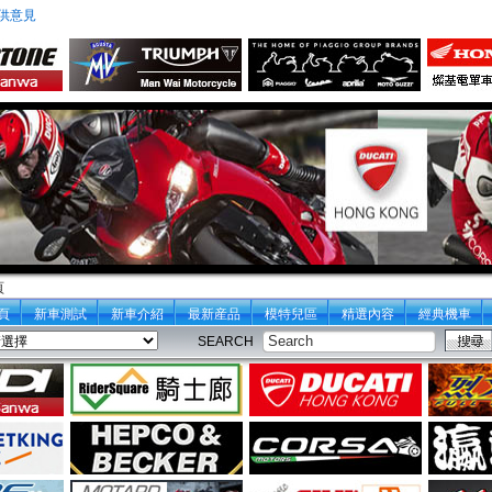
供意見
頁
頁
新車測試
新車介紹
最新産品
模特兒區
精選內容
經典機車
SEARCH