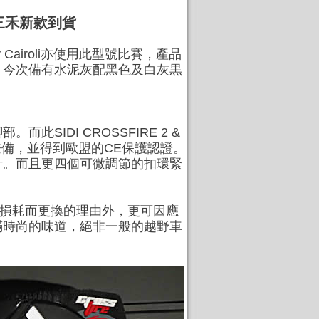
 - 三禾新款到貨
y Cairoli亦使用此型號比賽，產品
。今次備有水泥灰配黑色及白灰黒
IDI CROSSFIRE 2 &
兼備，並得到歐盟的CE保護認證。
計。而且更四個可微調節的扣環緊
除了因損耗而更換的理由外，更可因應
滿時尚的味道，絕非一般的越野車