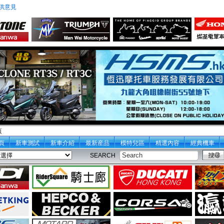
供意見
頁
頁
新車測試
新車介紹
最新産品
模特兒區
精選內容
經典機車
SEARCH