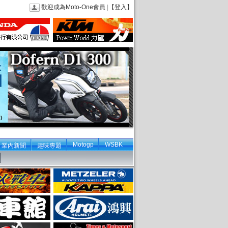
歡迎成為Moto-One會員
|
【登入】
Motogp
WSBK
業內新聞
趣味專題