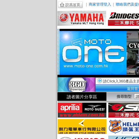
|
商家管理登入
|
聯絡我們及提
請Click入360產品主
返回首
讀者圖片分享區
搜尋類型