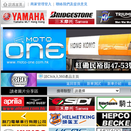
|
商家管理登入
|
聯絡我們及提供意見
請Click入360產品主頁
返回首頁
新車測試
新車介紹
讀者圖片分享區
搜尋類型