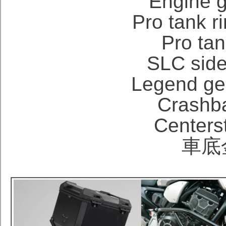
Engine
Pro tan
Pro t
SLC sid
Legend ge
Crash
Cente
車底