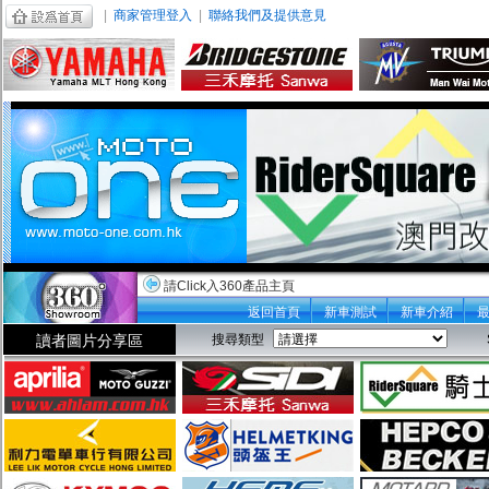
|
商家管理登入
|
聯絡我們及提供意見
請Click入360產品主頁
返回首頁
新車測試
新車介紹
讀者圖片分享區
搜尋類型