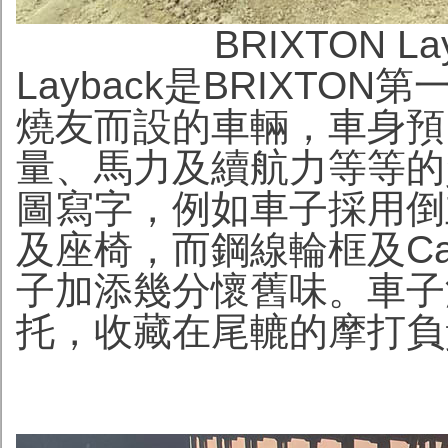
BRIXTON 
Layback是BRIXT
燒友而設的車輛，車身預
量、馬力及續航力等等的
圖寫字，例如車子採用倒
及座椅，而鋼線輪框及Caf
子加添幾分懷舊味。車子
托，收藏在尾轆的摩打負