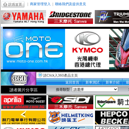
|
商家管理登入
|
聯絡我們及提供意見
請Click入360產品主頁
返回首頁
新車測試
新車介紹
讀者圖片分享區
搜尋類型