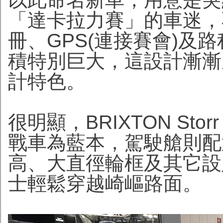
「達卡拉力賽」的車迷，
冊、GPS(連接賽會)及
積特別巨大，這設計漸漸
計特色。
很明顯，BRIXTON St
戰車為藍本，駕駛艙則配
高、大直徑輪框及其它設
士輕鬆穿越崎嶇路面。