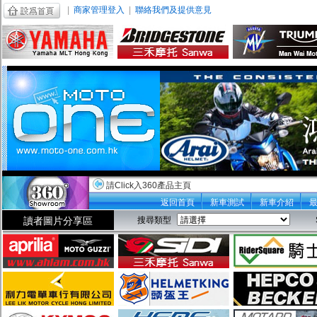
|
商家管理登入
|
聯絡我們及提供意見
請Click入360產品主頁
返回首頁
新車測試
新車介紹
讀者圖片分享區
搜尋類型