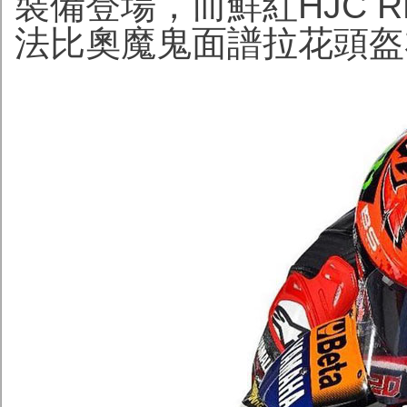
裝備登場，而鮮紅HJC RPHA
法比奧魔鬼面譜拉花頭盔