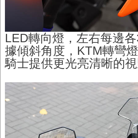
LED轉向燈，左右每邊各
據傾斜角度，KTM轉彎燈
騎士提供更光亮清晰的視