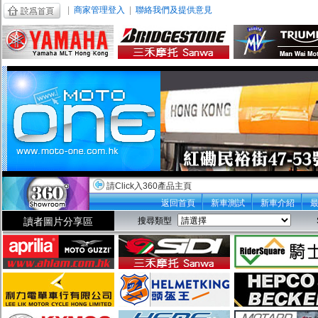
|
商家管理登入
|
聯絡我們及提供意見
請Click入360產品主頁
返回首頁
新車測試
新車介紹
讀者圖片分享區
搜尋類型