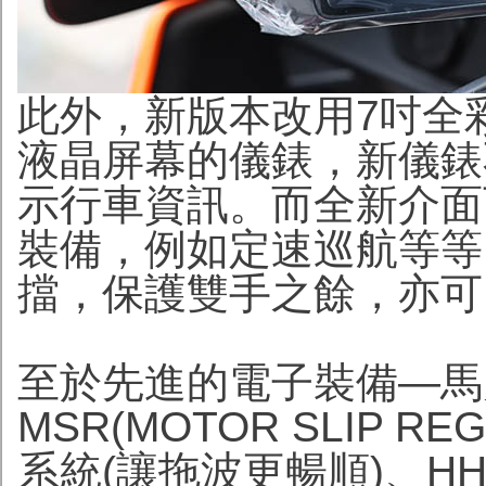
此外，新版本改用7吋全
液晶屏幕的儀錶，新儀錶
示行車資訊。而全新介面
裝備，例如定速巡航等等
擋，保護雙手之餘，亦可
至於先進的電子裝備—馬
MSR(MOTOR SLIP 
系統(讓拖波更暢順)、HHC(