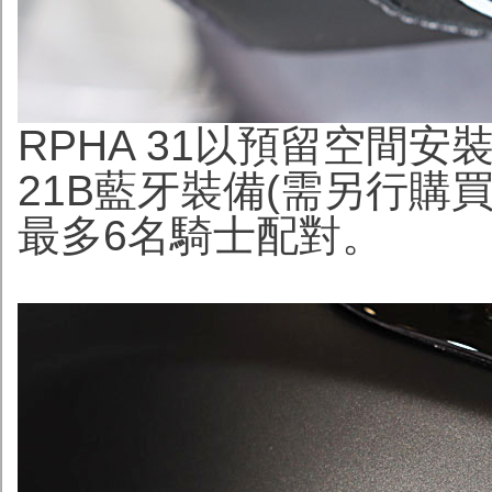
RPHA 31以預留空間安裝第
21B藍牙裝備(需另行購
最多6名騎士配對。