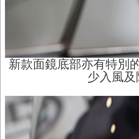
新款面鏡底部亦有特別
少入風及