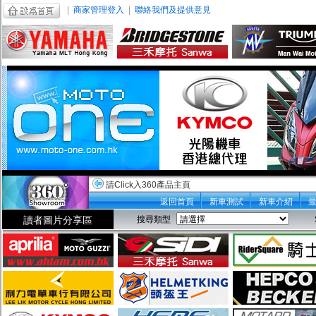
|
商家管理登入
|
聯絡我們及提供意見
請Click入360產品主頁
返回首頁
新車測試
新車介紹
讀者圖片分享區
搜尋類型