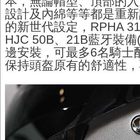
本，無論帽型、頂部的入
設計及內綿等等都是重新
的新世代設定，RPHA 3
HJC 50B、21B藍牙
邊安裝，可最多6名騎士
保持頭盔原有的舒適性，