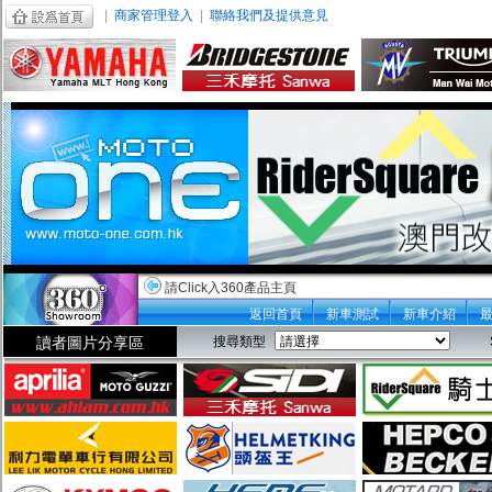
|
商家管理登入
|
聯絡我們及提供意見
請Click入360產品主頁
返回首頁
新車測試
新車介紹
讀者圖片分享區
搜尋類型