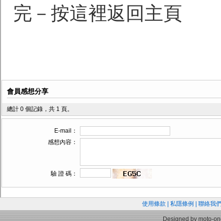
完－按這裡返回主頁
會員感想分享
總計 0 個記錄，共 1 頁。
E-mail：
感想內容：
驗 證 碼：
使用條款
|
私隱條例
|
聯絡我
Designed by moto-on