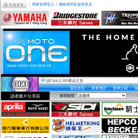
|
商家管理登入
|
聯絡我們及提供意見
請Click入360產品主頁
返回首頁
新車測試
新車介紹
讀者圖片分享區
搜尋類型