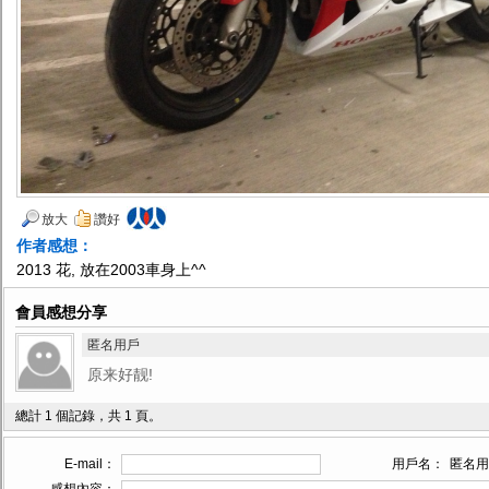
放大
讚好
作者感想：
2013 花, 放在2003車身上^^
會員感想分享
匿名用戶
原来好靓!
總計 1 個記錄，共 1 頁。
E-mail：
用戶名：
匿名用