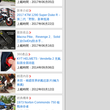
上載時間：2017年06月05日
新車介紹
2017 KTM 1290 Super Duke R－
第二代「野獸」新車抵港
上載時間：2017年06月22日
最新産品
Macna Pike、Revenge 2、Solid
三款OutDry防水手...
上載時間：2017年06月16日
360產品
KYT HELMETS - Vendetta 2 充氣
貼面全面頭盔
上載時間：2014年09月06日
精選內容
本田－稱霸世界的勵志影片(極力
推薦)
上載時間：2012年03月12日
經典機車
1973 Norton Commondo 750 核
戰倖存者