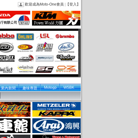
歡迎成為Moto-One會員
|
【登入】
Motogp
WSBK
業內新聞
趣味專題