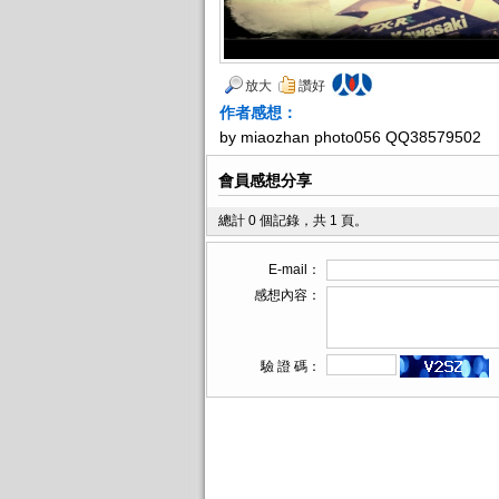
放大
讚好
作者感想：
by miaozhan photo056 QQ38579502
會員感想分享
總計 0 個記錄，共 1 頁。
E-mail：
感想內容：
驗 證 碼：