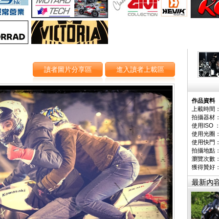
讀者圖片分享區
進入讀者上載區
作品資料
上載時間：
拍攝器材
使用ISO 
使用光圈
使用快門
拍攝地點
瀏覽次數：
獲得贊好
最新內