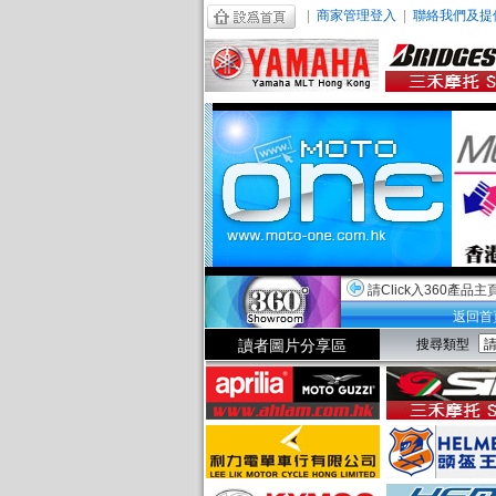
|
商家管理登入
|
聯絡我們及提
請Click入360產品主
返回首
讀者圖片分享區
搜尋類型