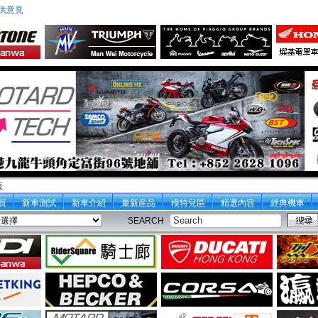
供意見
頁
頁
新車測試
新車介紹
最新産品
模特兒區
精選內容
經典機車
SEARCH