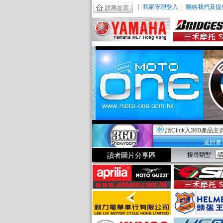
|
商家管理登入
|
聯絡我們及提
請Click入360產品主
返回首
讀者圖片分享區
搜尋類型