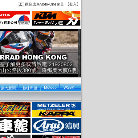
歡迎成為Moto-One會員
|
【登入】
Motogp
WSBK
業內新聞
趣味專題