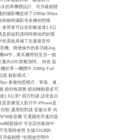
、防水的單機體設計、可升級韌體
影機提供了1080p:30fps
拍與縮時攝影等多種拍照模
使用者可以在距離遠達1.6公
講及群組對講同時將他們的聲
計的系統具備了先進噪音控
音機、簡便操作的多功能Jog
oid手機APP，將耳機帶領至另一個
案向10C那般強悍。 特色 藍
於單一機體中 1080p Full
品質 錄影模式：
30/60fps 多種拍照模式：單張、連
籤 俯仰角調整 鏡頭轉動最多可
達1.6公里* 四方對講 語音提示
音樂混入影片中 iPhone及
進噪音控制 通用型對講 音樂分享 內
FM收音機 可選購把手遙控器
 Dial輕鬆操控 可在惡劣氣候中
可充電時使用 支援32GB的
) 可升級韌體 *在開放空間中