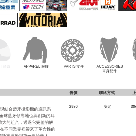
ET 頭盔
APPAREL 服飾
PARTS 零件
ACCESSORIES
車身配件
售價
聯絡方式
2980
安定
30
次出現結合藍牙攝影機的通訊系
有全球藍牙領導地位與創新的耳
強大的組合，透過它完整的解
設計在不同業界裡帶來了革命性的
、摩托車運動到第一線搶救人