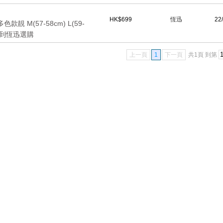
HK$699
恆迅
22
靚 M(57-58cm) L(59-
 歡迎到恆迅選購
上一頁
1
下一頁
共1頁
到第