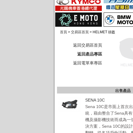
首頁
>
交易區首頁
> HELMET 頭盔
返回交易區首頁
返回產品專區
返回電單車專區
HELM
出售產品
SENA 10C
Sena 10C是市面上首
統，藉由整合了Sena具
機及攝影機技術而成為一
決方案，Sena 10C的
翻轉 - 從各項戶外活動