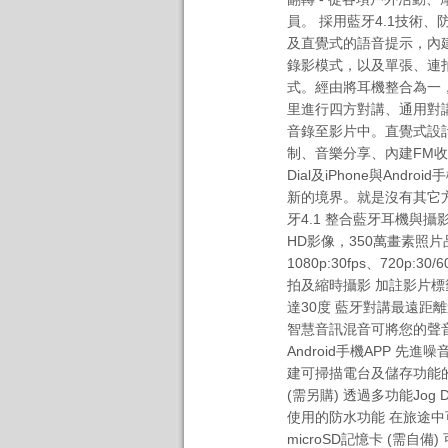
員。 採用藍牙4.1技術
及直覺式的語音提示，內建的攝
錄影模式，以及單張、連
式。經由將耳機整合為一，
里進行四方對講、通用對
音錄至影片中。直覺式設
制、音樂分享、內建FM收
Dial及iPhone與Andr
新的境界。就是沒有其它方
牙4.1 整合藍牙耳機與攝影機
HD影像，350萬畫素照片
1080p:30fps、720p:
拍及縮時攝影 加註影片標
達30度 藍牙對講最遠距離
智慧音訊混音可將您的聲音及
Android手機APP 先
建可掃描電台及儲存功能的
(需另購) 透過多功能Jog
使用的防水功能 在旅途中
microSD記憶卡 (需自備