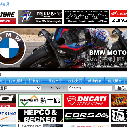
供意見
頁
頁
新車測試
新車介紹
最新産品
模特兒區
精選內容
經典機車
SEARCH