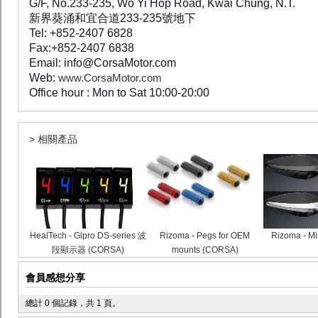
G/F, No.233-235, Wo Yi Hop Road, Kwai Chung, N.T.
新界葵涌和宜合道233-235號地下
Tel: +852-2407 6828
Fax:+852-2407 6838
Email: info@CorsaMotor.com
Web:
www.CorsaMotor.com
Office hour : Mon to Sat 10:00-20:00
> 相關產品
HealTech - Glpro DS-series 波
Rizoma - Pegs for OEM
Rizoma - Mi
段顯示器 (CORSA)
mounts (CORSA)
會員感想分享
總計 0 個記錄，共 1 頁。