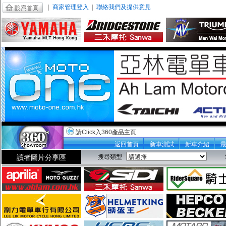
|
商家管理登入
|
聯絡我們及提供意見
請Click入360產品主頁
返回首頁
新車測試
新車介紹
讀者圖片分享區
搜尋類型