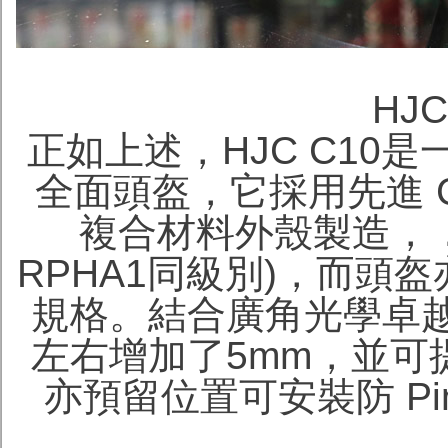
HJC
正如上述，HJC C10
全面頭盔，它採用先進 
複合材料外殼製造，．
RPHA1同級別)，而頭盔
規格。結合廣角光學卓越
左右增加了5mm，並可提供 
亦預留位置可安裝防 Pinloc