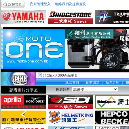
|
商家管理登入
|
聯絡我們及提供意見
請Click入360產品主頁
返回首頁
新車測試
新車介紹
讀者圖片分享區
搜尋類型