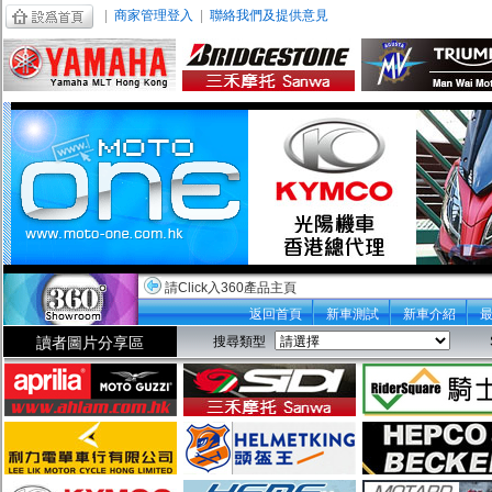
|
商家管理登入
|
聯絡我們及提供意見
請Click入360產品主頁
返回首頁
新車測試
新車介紹
讀者圖片分享區
搜尋類型