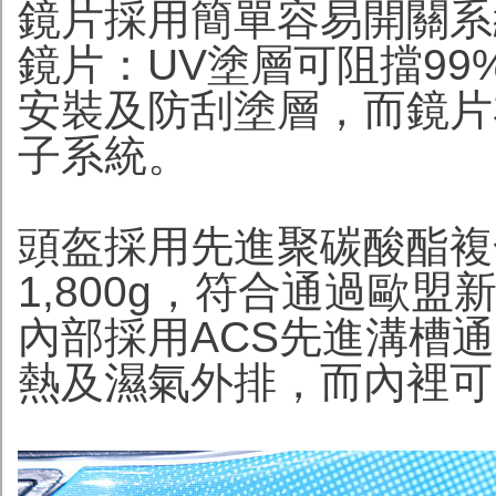
鏡片採用簡單容易開關系統
鏡片：UV塗層可阻擋99
安裝及防刮塗層，而鏡片亦
子系統。
頭盔採用先進聚碳酸酯複合
1,800g，符合通過歐盟新標
內部採用ACS先進溝槽
熱及濕氣外排，而內裡可