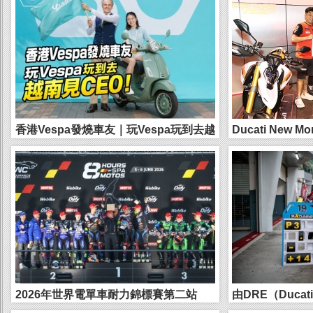
香港Vespa發燒車友｜玩Vespa玩到去越
Ducati New Mo
南見CEO｜同4...
2026年世界電單車耐力錦標賽第二站
由DRE（Ducati 