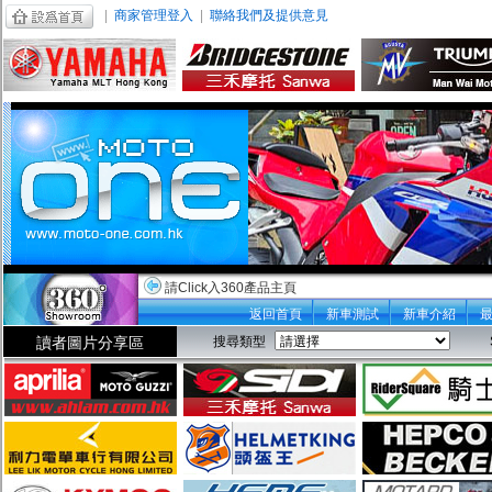
|
商家管理登入
|
聯絡我們及提供意見
請Click入360產品主頁
返回首頁
新車測試
新車介紹
讀者圖片分享區
搜尋類型