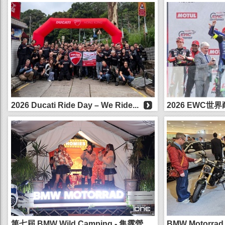
SPA 8耐：BMW從L...
Experience）...
2026 Ducati Ride Day – We Ride...
2026 EWC世
BRIDGESTONE 
第七屆 BMW Wild Camping - 集露營、
BMW Motorra