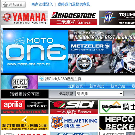
|
商家管理登入
|
聯絡我們及提供意見
請Click入360產品主頁
返回首頁
新車測試
新車介紹
讀者圖片分享區
搜尋類型