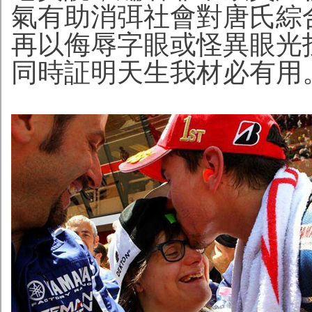
氣有助消弭社會對唐氏綜
再以侮辱字眼或怪異眼光
同時証明天生我材必有用