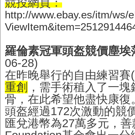
競投網頁：
http://www.ebay.es/itm/ws/
ViewItem&item=251291446
羅倫素冠軍頭盔競價塵埃落
06-28)
在昨晚舉行的自由練習賽(F
重創
，需手術稙入了一塊
骨，在此希望他盡快康復
頭盔經過172次激動的競價
匯兌港幣為27萬多元，善款撥