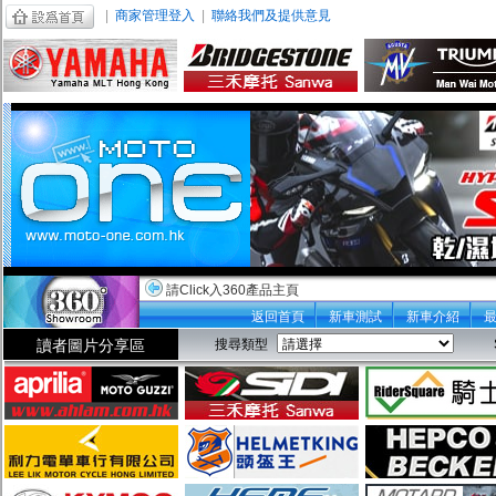
|
商家管理登入
|
聯絡我們及提供意見
請Click入360產品主頁
返回首頁
新車測試
新車介紹
讀者圖片分享區
搜尋類型