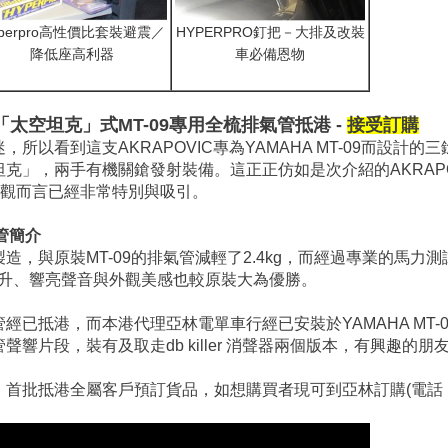
yperpro高性價比套裝避震／
HYPERPRO釘把－大排及改裝
降低座高利器
車必備恩物
st 「太空坦克
」
式MT-09專用全梳排氣管抵港 -
接受訂購
所以看到這支AKRAPOVIC專為YAMAHA MT-09而設計
」，兩手有機關鎗發射裝備。這正正仿如是次介紹的AKRAPOVIC
外觀而言已經非常特別與吸引。
氣管簡介
造，與原裝MT-09的排氣管減輕了2.4kg，而經過專業的馬力
性能提升、響亮聲音與外觀美感也較原裝大為優勝。
梳排氣管經已抵港，而本港代理亞林電單車行經已安裝於YAMAHA MT
排氣管聲響片段，裝有及取走db killer 消聲器兩個版本，有興趣
批抵港全屬客戶預訂貨品，如想購買者現可到亞林訂購(電話：238