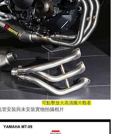
可點擊放大高清圖片觀看
09全梳排氣管安裝與未安裝實物拍攝相片