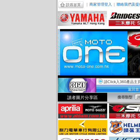
|
商家管理登入
|
聯絡我們及提
請Click入360產品主
返回首
讀者圖片分享區
搜尋類型