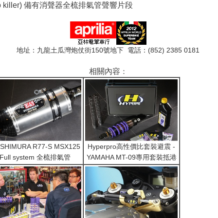
ith db killer) 備有消聲器全梳排氣管聲響片段
地址：九龍土瓜灣炮仗街150號地下 電話：(852) 2385 0181
相關內容
：
SHIMURA R77-S MSX125
Hyperpro高性價比套裝避震 -
Full system 全梳排氣管
YAMAHA MT-09專用套裝抵港