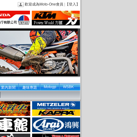
歡迎成為Moto-One會員
|
【登入】
Motogp
WSBK
業內新聞
趣味專題