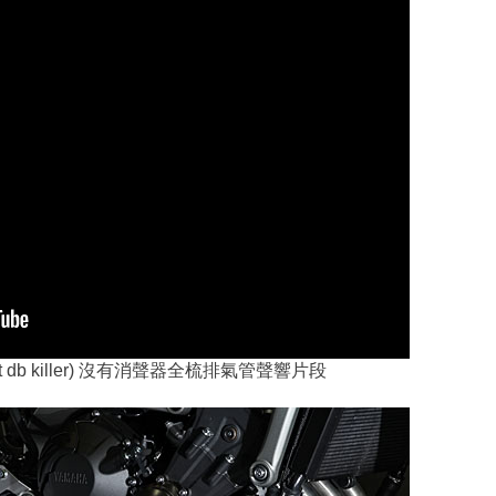
ithout db killer) 沒有消聲器全梳排氣管聲響片段