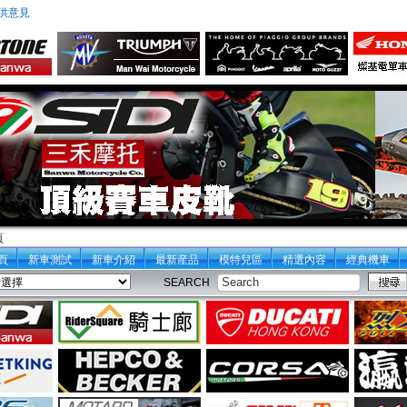
供意見
頁
頁
新車測試
新車介紹
最新産品
模特兒區
精選內容
經典機車
SEARCH