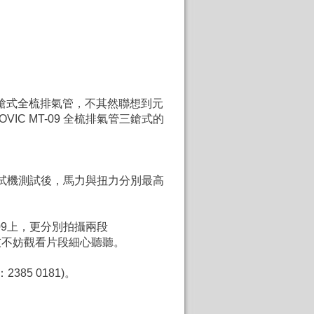
的三鎗式全梳排氣管，不其然聯想到元
 MT-09 全梳排氣管
三鎗式的
測試機測試後，馬力與扭力分別最高
-09上，更分別拍攝兩段
的朋友不妨觀看片段細心聽聽。
5 0181)。