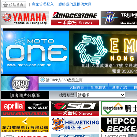
|
商家管理登入
|
聯絡我們及提供意見
請Click入360產品主頁
返回首頁
新車測試
新車介紹
讀者圖片分享區
搜尋類型