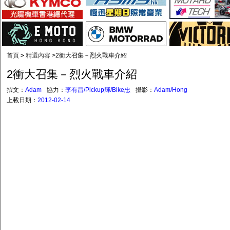
首頁
>
精選內容
>
2衝大召集－烈火戰車介紹
2衝大召集－烈火戰車介紹
撰文：
Adam
協力：
李有昌/Pickup輝/Bike忠
攝影：
Adam/Hong
上載日期：
2012-02-14