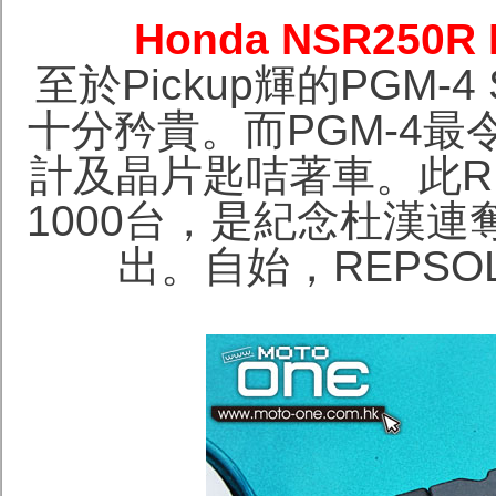
Honda NSR250R
至於Pickup輝的PGM
十分矜貴。而PGM-4
計及晶片匙咭著車。此R
1000台，是紀念杜漢連奪
出。自始，REPSO