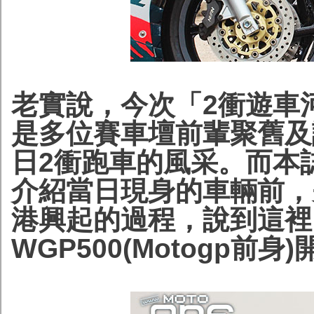
老實說，今次「2衝遊車
是多位賽車壇前輩聚舊及
日2衝跑車的風采。而本
介紹當日現身的車輛前，
港興起的過程，說到這裡，
WGP500(Motogp前身