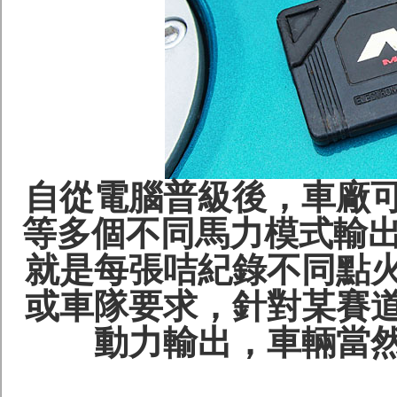
自從電腦普級後，車廠
等多個不同馬力模式輸出
就是每張咭紀錄不同點
或車隊要求，針對某賽
動力輸出，車輛當