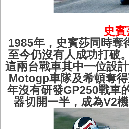
史賓
1985年，史賓莎同時奪得
至今仍沒有人成功打破
這兩台戰車其中一位設計師
Motogp車隊及希頓奪
年沒有研發GP250戰車的
器切開一半，成為V2機