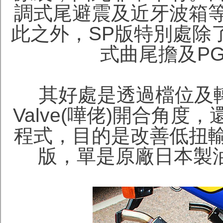
調式尾避震及近牙波箱
此之外，SP版特別處除
式曲尾擔及PG
其好處是透過檔位及
Valve(嘩佬)開合角
程式，目的是改善低扭輸
版，單是原廠日本製