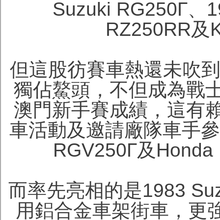
Suzuki RG250Γ、
RZ250RR及K
但這股彷賽車熱還未吹到香
獨佔鰲頭，不但成為戰
澳門新手賽成績，這有
車活動及邀請廠隊車手參戰
RGV250Γ及Hon
而率先亮相的是1983 Su
用鋁合金車架街車，更強勁的