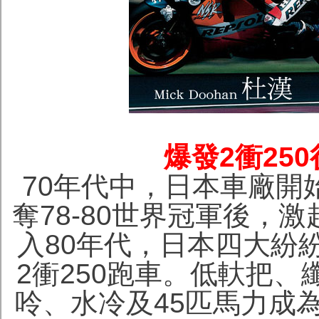
爆發2衝25
70年代中，日本車廠開始雄
奪78-80世界冠軍後，
入80年代，日本四大紛紛
2衝250跑車。低軑把
呤、水冷及45匹馬力成為