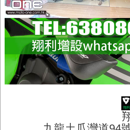
九龍土瓜灣道94