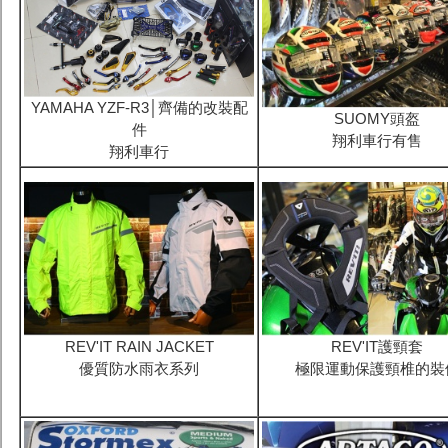
YAMAHA YZF-R3│齊備的改裝配
SUOMY頭盔
件
翔利車行有售
翔利車行
REV'IT RAIN JACKET
REV'IT護頸套
優質防水雨衣系列
極限運動保護頸椎的裝