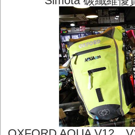
Simota 碳纖維
OXFORD AQUA V12