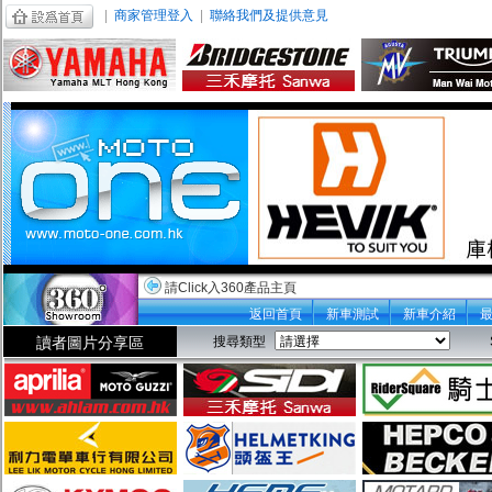
|
商家管理登入
|
聯絡我們及提供意見
請Click入360產品主頁
返回首頁
新車測試
新車介紹
讀者圖片分享區
搜尋類型