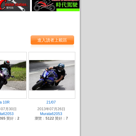
進入讀者上載區
a 10R
21/07
年07月30日
2013年07月26日
ta62053
Murata62053
265
贊好：
2
瀏覽：
5122
贊好：
7