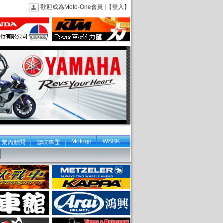
歡迎成為Moto-One會員
|
【登入】
Motogp
WSBK
業內新聞
趣味專題