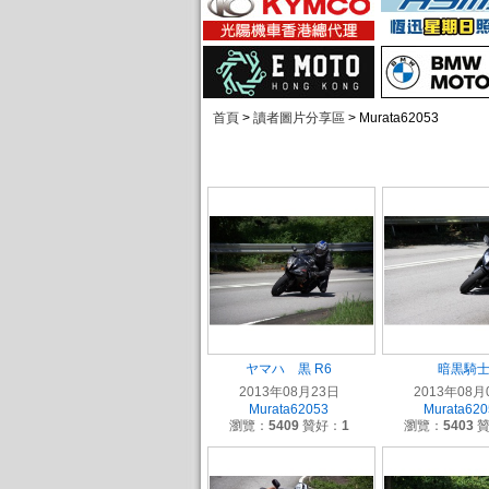
首頁
>
讀者圖片分享區
> Murata62053
ヤマハ 黒 R6
暗黒騎
2013年08月23日
2013年08月
Murata62053
Murata62
瀏覽：
5409
贊好：
1
瀏覽：
5403
贊