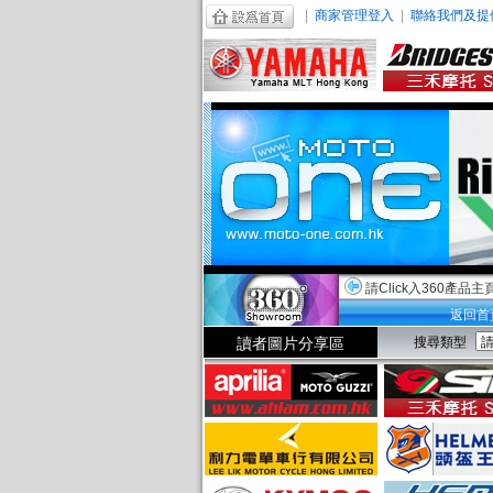
|
商家管理登入
|
聯絡我們及提
請Click入360產品主
返回首
讀者圖片分享區
搜尋類型