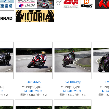
04/08/DMS
Ev
士
EVA 10Rの②
04日
2013年08月04日
2013年07月31日
2013
053
Murata62053
Murata62053
Mura
好：
2
瀏覽：
5361
贊好：
2
瀏覽：
5112
贊好：
1
瀏覽：
5