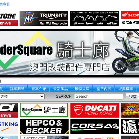
供意見
頁
頁
新車測試
新車介紹
最新産品
模特兒區
精選內容
經典機車
SEARCH