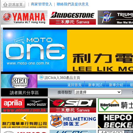
|
商家管理登入
|
聯絡我們及提供意見
請Click入360產品主頁
返回首頁
新車測試
新車介紹
讀者圖片分享區
搜尋類型