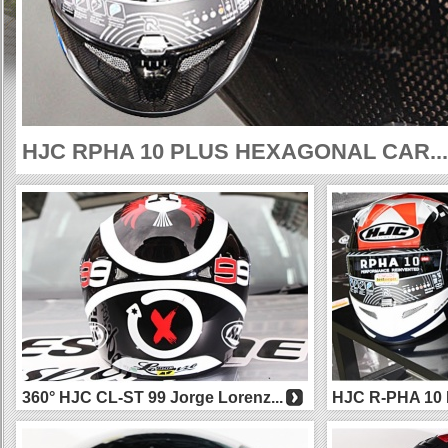
HJC RPHA 10 PLUS HEXAGONAL CAR...
360° HJC CL-ST 99 Jorge Lorenz...
HJC R-PHA 
拉花頭盔迅...