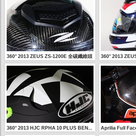
360° 2013 ZEUS ZS-1200E 全碳纖維頭
360° 2013 ZE
盔...
軍...
360° 2013 HJC RPHA 10 PLUS BEN...
Aprilia Full F