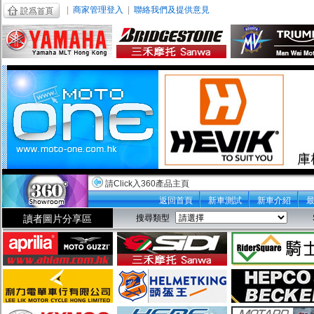
|
商家管理登入
|
聯絡我們及提供意見
請Click入360產品主頁
返回首頁
新車測試
新車介紹
讀者圖片分享區
搜尋類型