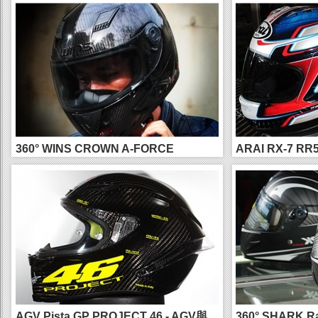
360° WINS CROWN A-FORCE
ARAI RX-7 R
CARBON...
度莎...
AGV Pista GP PROJECT 46 - AGV與...
360° SHARK 