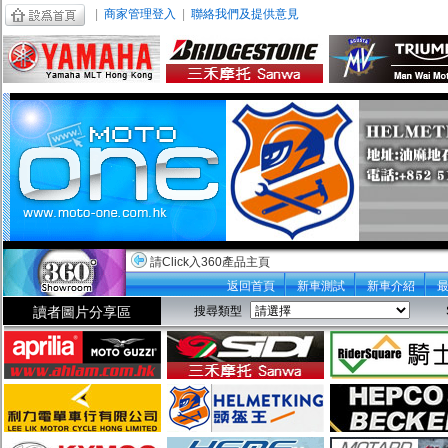
|
商家管理登入
|
聯絡我們及提供意見
請Click入360產品主頁
返回首頁
新車測試
新車介紹
讀者圖片分享區
搜尋類型