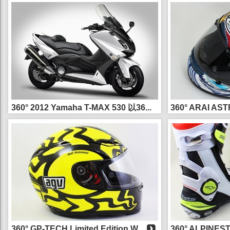
賞...
360° 2012 Yamaha T-MAX 530 以36...
360° ARAI AS
本...
360° GP-TECH Limited Edition W...
360° ALPINES