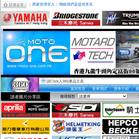
|
商家管理登入
|
聯絡我們及提供意見
請Click入360產品主頁
返回首頁
新車測試
新車介紹
讀者圖片分享區
搜尋類型