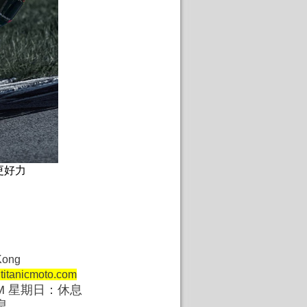
駛更好力
ng Kong
titanicmoto.com
0 PM 星期日：休息
息