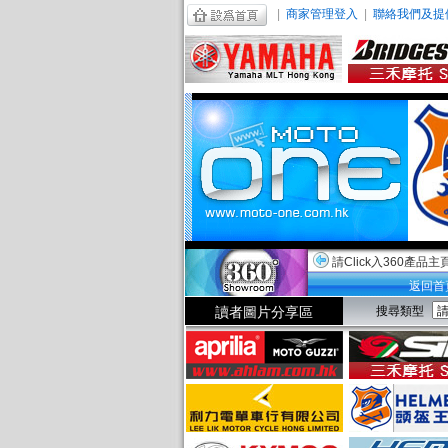
|
商家管理登入
|
聯絡我們及提
請Click入360產品主
返回首
讀者圖片分享區
搜尋類型