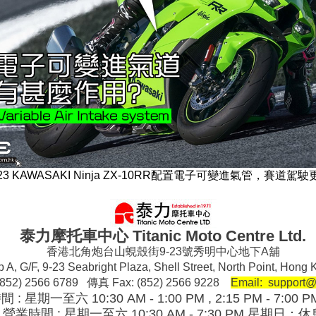
23 KAWASAKI Ninja ZX-10RR配置電子可變進氣管，賽道駕
泰力摩托車中心 Titanic Moto Centre Ltd.
香港北角炮台山蜆殼街9-23號秀明中心地下A舖
 A, G/F, 9-23 Seabright Plaza, Shell Street, North Point, Ho
852) 2566 6789 傳真 Fax: (852) 2566 9228
Email: support@
 星期一至六 10:30 AM - 1:00 PM , 2:15 PM - 7:0
營業時間 : 星期一至六 10:30 AM - 7:30 PM 星期日：休