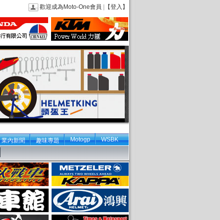
歡迎成為Moto-One會員
|
【登入】
Motogp
WSBK
業內新聞
趣味專題