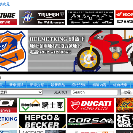
供意見
頁
頁
新車測試
新車介紹
最新産品
模特兒區
精選內容
經典機車
SEARCH