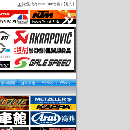
歡迎成為Moto-One會員
|
【登入】
Motogp
WSBK
業內新聞
趣味專題