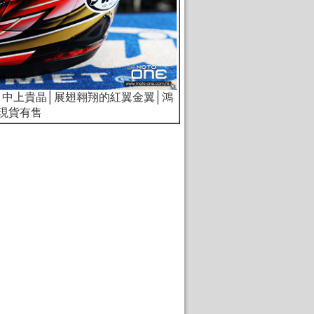
MI GP 中上貴晶│展翅翱翔的紅翼金翼│鴻
現貨有售