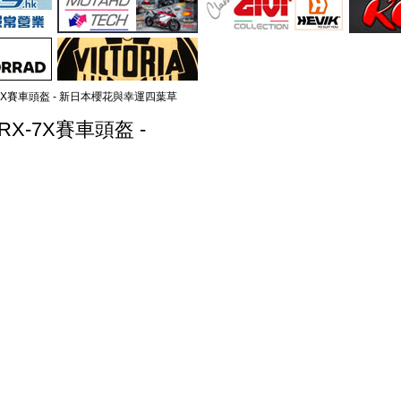
X-7X賽車頭盔 - 新日本櫻花與幸運四葉草
RX-7X賽車頭盔 -