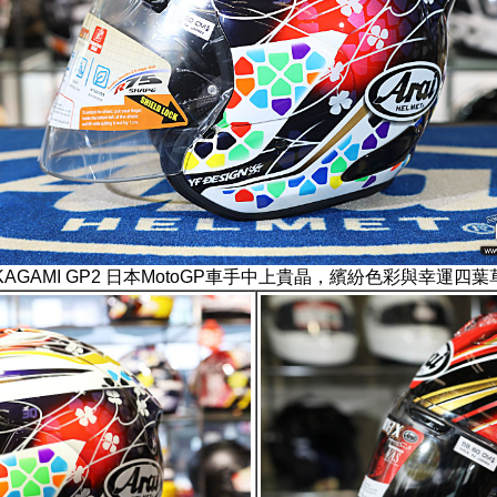
 NAKAGAMI GP2 日本MotoGP車手中上貴晶，繽紛色彩與幸運四