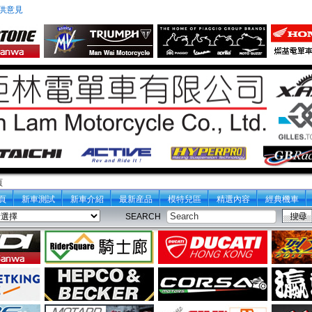
供意見
頁
頁
新車測試
新車介紹
最新産品
模特兒區
精選內容
經典機車
SEARCH