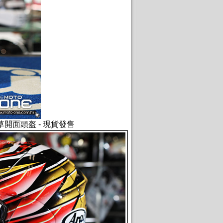
葉草開面頭盔 - 現貨發售