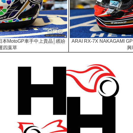
P2│日本MotoGP車手中上貴晶│繽紛
ARAI RX-7X NAKAGA
運四葉草
興