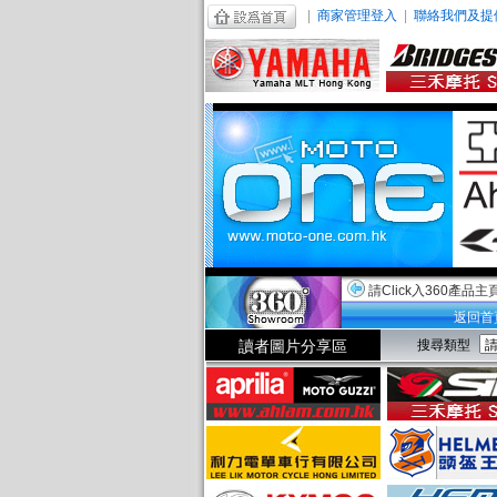
|
商家管理登入
|
聯絡我們及提
請Click入360產品主
返回首
讀者圖片分享區
搜尋類型