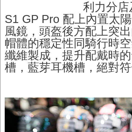
利力分店
S1 GP Pro 配上內
風鏡，頭盔後方配上突出
帽體的穩定性同騎行時空
纖維製成，提升配戴時的
槽，藍芽耳機槽，絕對符