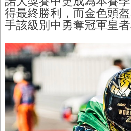
諾大獎賽中更成為本賽季的焦
得最終勝利，而金色頭盔
手該級別中勇奪冠軍皇者