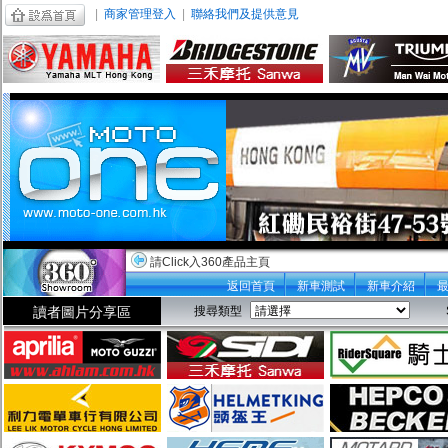
|
商家管理登入
|
聯絡我們及提供意見
請Click入360產品主頁
返回首頁
新車測試
新車介紹
讀者圖片分享區
搜尋類型