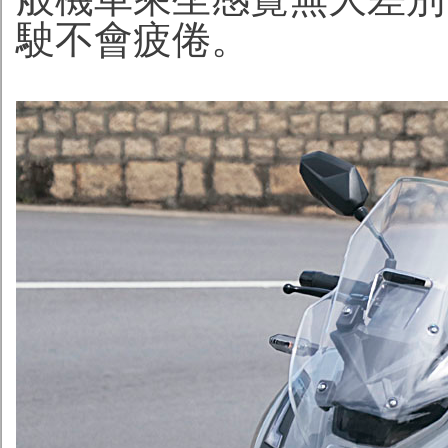
駛不會疲倦。