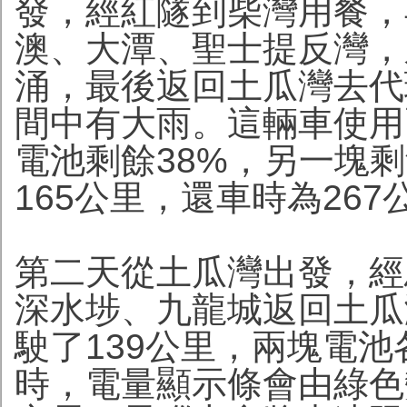
發，經紅隧到柴灣用餐，
澳、大潭、聖士提反灣，
涌，最後返回土瓜灣去代
間中有大雨。這輛車使用
電池剩餘38%，另一塊剩
165公里，還車時為26
第二天從土瓜灣出發，經
深水埗、九龍城返回土瓜
駛了139公里，兩塊電池
時，電量顯示條會由綠色