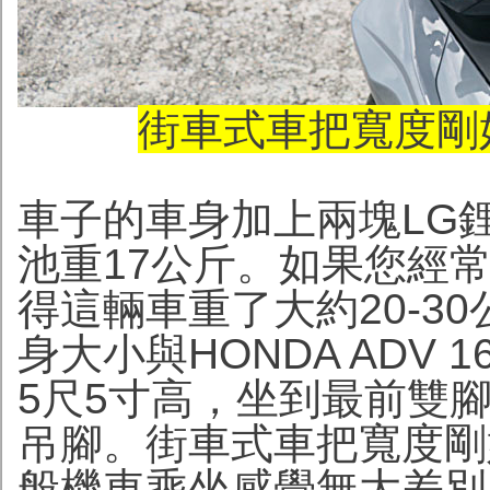
街車式車把寬度剛
車子的車身加上兩塊LG
池重17公斤。如果您經常駕
得這輛車重了大約20-3
身大小與HONDA ADV 
5尺5寸高，坐到最前雙
吊腳。街車式車把寬度剛
般機車乘坐感覺無大差別