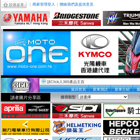
|
商家管理登入
|
聯絡我們及提供意見
請Click入360產品主頁
返回首頁
新車測試
新車介紹
讀者圖片分享區
搜尋類型