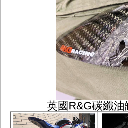
英國R&G碳纖油