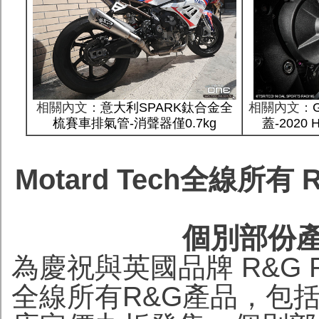
相關內文：
意大利SPARK鈦合金全
相關內文：
梳賽車排氣管-消聲器僅0.7kg
蓋-2020 
Motard Tech全線所有 
個別部份
為慶祝與英國品牌 R&G R
全線所有R&G產品，包