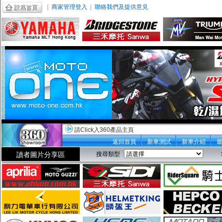
|
商家管理登入
|
聯絡我們及提供意見
請Click入360產品主頁
返回首頁
新車測試
新車介紹
讀者圖片分享區
搜尋類型