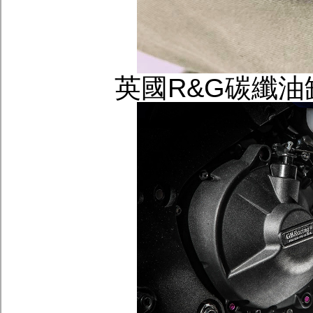
英國R&G碳纖油