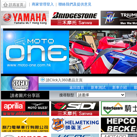
|
商家管理登入
|
聯絡我們及提供意見
請Click入360產品主頁
返回首頁
新車測試
新車介紹
讀者圖片分享區
搜尋類型