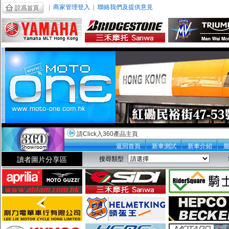
|
商家管理登入
|
聯絡我們及提供意見
請Click入360產品主頁
返回首頁
新車測試
新車介紹
讀者圖片分享區
搜尋類型