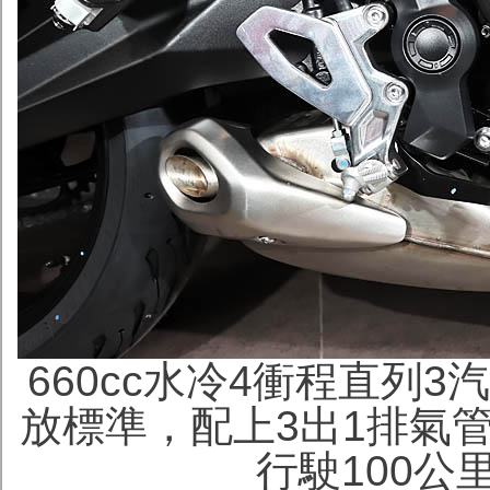
660cc水冷4衝程直列3
放標準，配上3出1排氣管
行駛100公里 (