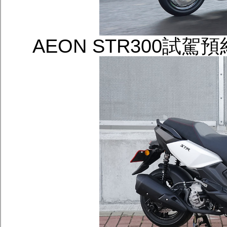
AEON STR300試