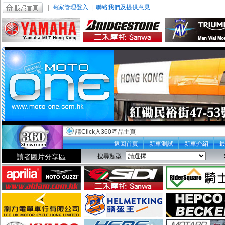
|
商家管理登入
|
聯絡我們及提供意見
請Click入360產品主頁
返回首頁
新車測試
新車介紹
讀者圖片分享區
搜尋類型