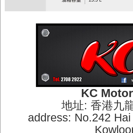
KC Moto
地址: 香港九
address: No.242 Hai
Kowloo