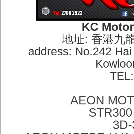
KC Moto
地址: 香港九
address: No.242 Hai
Kowloo
TEL:
AEON M
STR30
3D