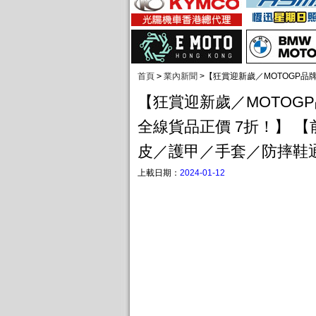
首頁
>
業內新聞
>
【狂賞迎新歲／MOTOGP品
【狂賞迎新歲／MOTOGP
全線貨品正價 7折！】 
皮／護甲／手套／防摔鞋
上載日期：
2024-01-12