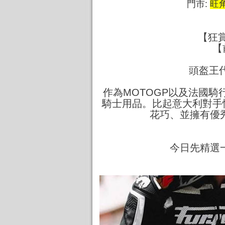
門市:
旺
【狂賞
【
頭盔王代
作為MOTOGP以及法國騎
騎士用品。比起意大利對手
花巧、並擁有優
今日先精選