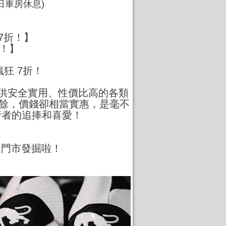
日車房休息
)
7折！】
！】
狂 7折！
提供安全實用、性價比高的各類
之餘，價錢卻相當實惠，是毫不
行者的追捧和喜愛！
來門市發掘啦！