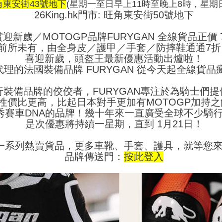
角東安街43號
地下
(
星期一至日早上11時至晚上8時，星期
26King.hk門市: 旺角東安街50號地下
迎新歲／MOTOGP品牌FURYGAN 全線貨品正價 
前所未有，由全身皮／護甲／手套／防摔鞋通通7折
喜迎新歲，頭盔王最新優惠活動出爐啦！
理的法國裝備品牌 FURYGAN 從今天起全線貨品瘋
行裝備品牌的佼佼者，FURYGAN專注於為騎士們
性價比更高，比起日本對手更加有MOTOGP加持
秀賽車DNA的品牌！幾十年來一直廣受全球不少騎
是次優惠將持續一星期，直到 1月21日！
一系列熱賣貨品，更多車靴、手套、護具，就等您
品牌傳送門：
按此登入