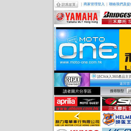
|
商家管理登入
|
聯絡我們及提
請Click入360產品主
返回首
讀者圖片分享區
搜尋類型