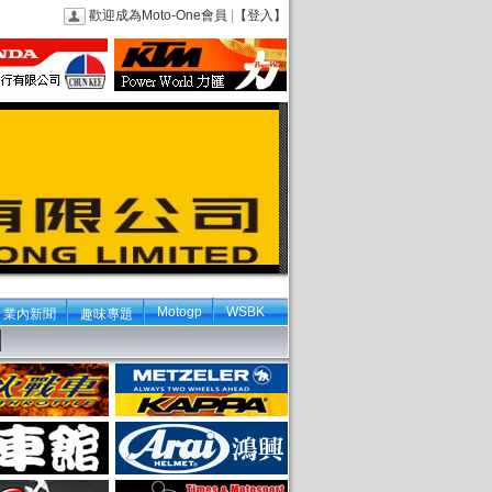
歡迎成為Moto-One會員
|
【登入】
Motogp
WSBK
業內新聞
趣味專題