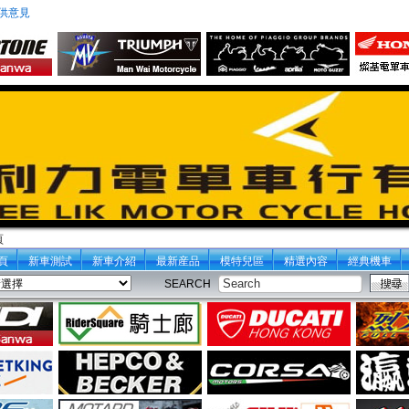
供意見
頁
頁
新車測試
新車介紹
最新産品
模特兒區
精選內容
經典機車
SEARCH