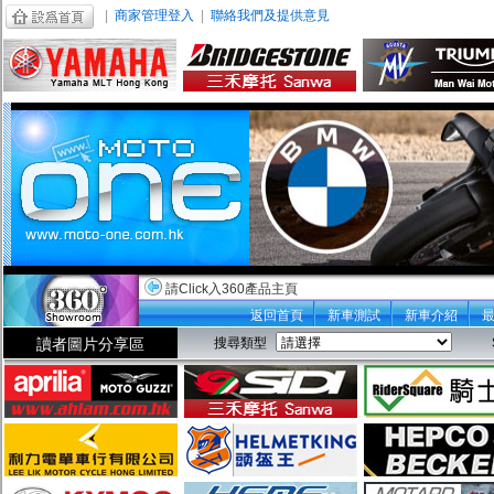
|
商家管理登入
|
聯絡我們及提供意見
請Click入360產品主頁
返回首頁
新車測試
新車介紹
讀者圖片分享區
搜尋類型