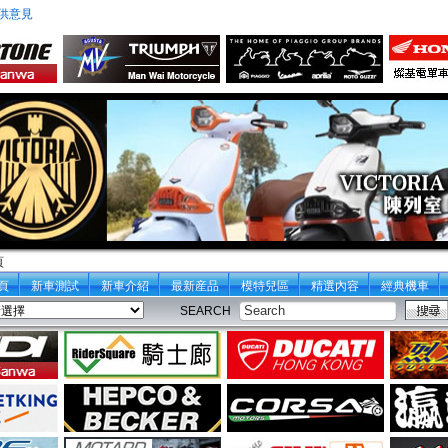
供意見
頁
頁
新車測試
新車介紹
最新産品
模特兒區
精選內容
經典機車
SEARCH