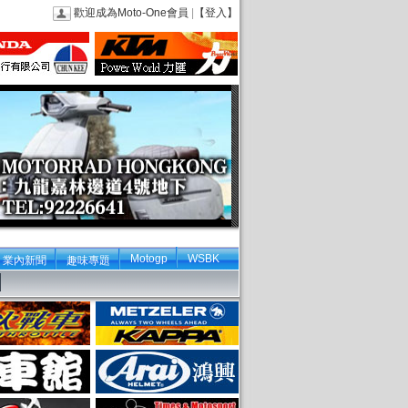
歡迎成為Moto-One會員
|
【登入】
Motogp
WSBK
業內新聞
趣味專題