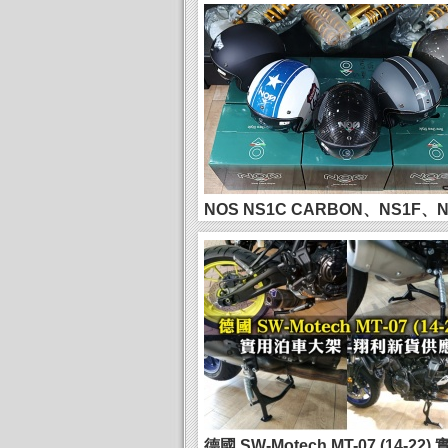
Naked...
NOS NS1C CARBON、NS1F、N
古圓型頭...
德國 SW-Motech MT-07 (14-22)