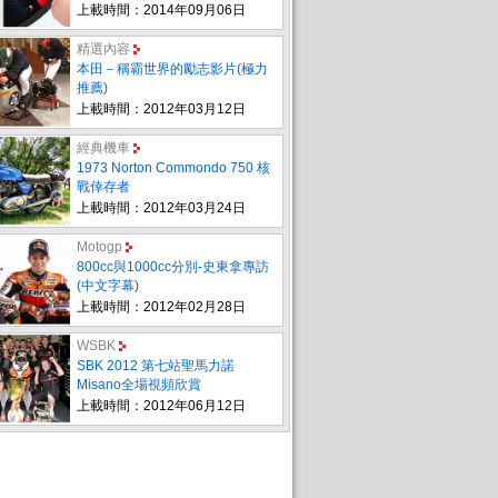
上載時間：2014年09月06日
精選內容
本田－稱霸世界的勵志影片(極力
推薦)
上載時間：2012年03月12日
經典機車
1973 Norton Commondo 750 核
戰倖存者
上載時間：2012年03月24日
Motogp
800cc與1000cc分別-史東拿專訪
(中文字幕)
上載時間：2012年02月28日
WSBK
SBK 2012 第七站聖馬力諾
Misano全場視頻欣賞
上載時間：2012年06月12日