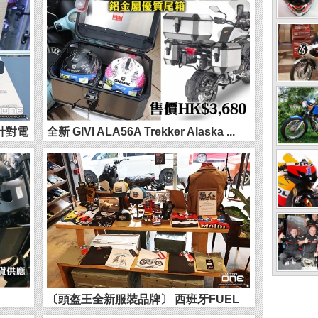
】針對電
全新 GIVI ALA56A Trekker Alaska ...
〔頭盔王全新服裝品牌〕 西班牙FUEL