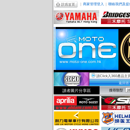
|
商家管理登入
|
聯絡我們及提
請Click入360產品主
返回首
讀者圖片分享區
搜尋類型