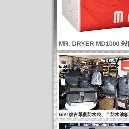
MR. DRYER MD100
備烘乾...
GIVI 復古單側防水袋、全防水油
綿羊腳踏袋