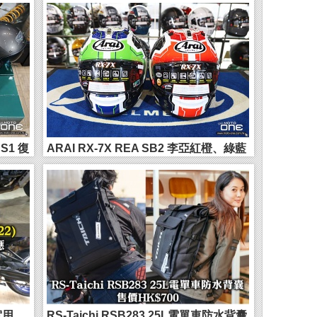
及葡萄牙MARIA R...
S1 復
ARAI RX-7X REA SB2 李亞紅橙、綠藍
新花全面...
 實用
RS-Taichi RSB283 25L電單車防水背囊