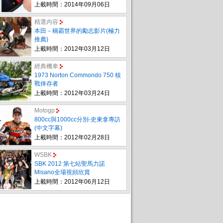
上載時間：2014年09月06日
精選內容
本田－稱霸世界的勵志影片(極力
推薦)
上載時間：2012年03月12日
經典機車
1973 Norton Commondo 750 核
戰倖存者
上載時間：2012年03月24日
Motogp
800cc與1000cc分別-史東拿專訪
(中文字幕)
上載時間：2012年02月28日
WSBK
SBK 2012 第七站聖馬力諾
Misano全場視頻欣賞
上載時間：2012年06月12日