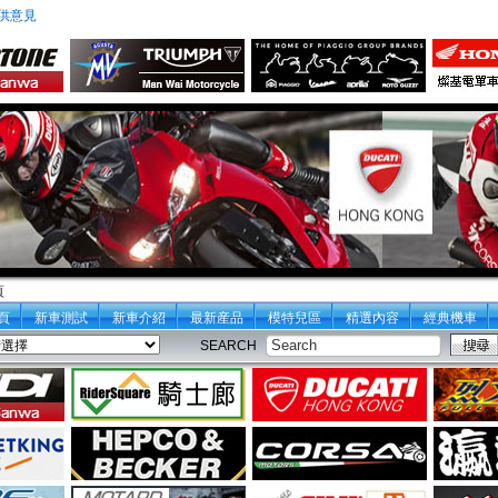
供意見
頁
頁
新車測試
新車介紹
最新産品
模特兒區
精選內容
經典機車
SEARCH