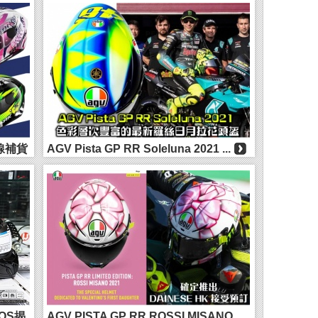
全線補貨
AGV Pista GP RR Soleluna 2021 ...
TOS揭
AGV PISTA GP RR ROSSI MISANO