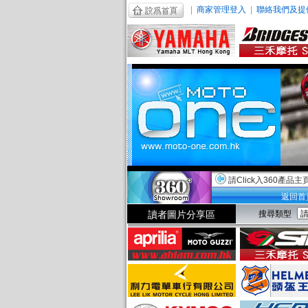
|
商家管理登入
|
聯絡我們及提
請Click入360產品主
返回首
讀者圖片分享區
搜尋類型