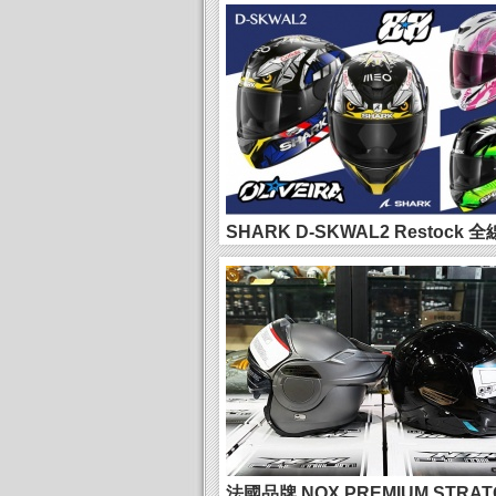
新主場AG...
SHARK D-SKWAL2 Restock 
-利...
法國品牌 NOX PREMIUM STRA