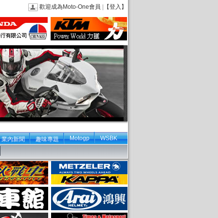
歡迎成為Moto-One會員
|
【登入】
Motogp
WSBK
業內新聞
趣味專題