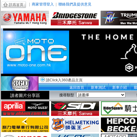
|
商家管理登入
|
聯絡我們及提供意見
請Click入360產品主頁
返回首頁
新車測試
新車介紹
讀者圖片分享區
搜尋類型