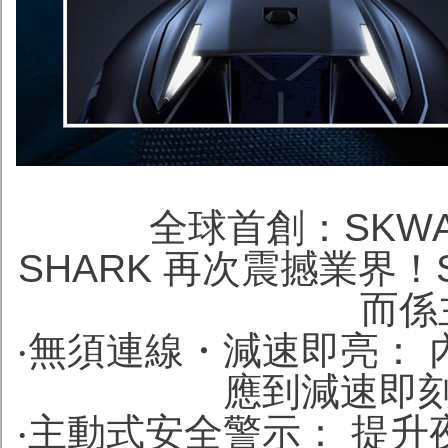
全球首創：SKWA
SHARK 再次震撼業界！
而係
‧無須連線・減速即亮：
應到減速即
‧主動式安全警示： 提