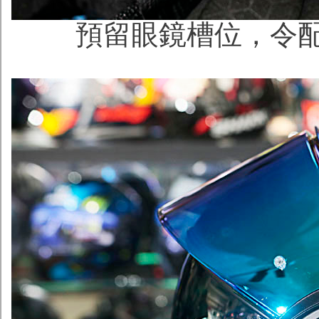
預留眼鏡槽位，令