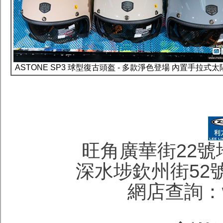
ASTONE SP3 球型復古頭盔 - 多款淨色登場 內置手拉式
旺角廣華街22號地下 
深水埗欽州街52號地下
網店查詢：wa