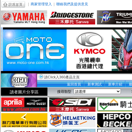
|
商家管理登入
|
聯絡我們及提供意見
請Click入360產品主頁
返回首頁
新車測試
新車介紹
讀者圖片分享區
搜尋類型