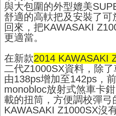
與大包圍的外型媲美SUP
舒適的高軑把及安裝了可
回來，把KAWASAKI Z1
更適當。
在新款
2
014 KAWASAKI 
二代Z1000SX資料，
由138ps增加至142p
monobloc放射式煞車
載的扭筒，方便調校彈弓
KAWASAKI Z1000