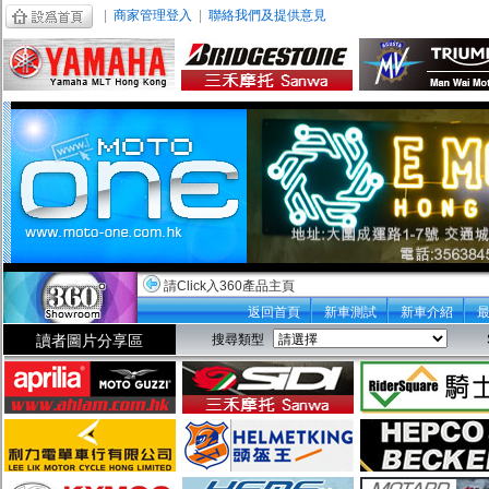
|
商家管理登入
|
聯絡我們及提供意見
請Click入360產品主頁
返回首頁
新車測試
新車介紹
讀者圖片分享區
搜尋類型