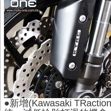
●新增(Kawasaki TRact