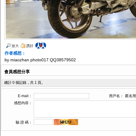
放大
讚好
作者感想：
by miaozhan photo017 QQ38579502
會員感想分享
總計 0 個記錄，共 1 頁。
E-mail：
用戶名：
匿名用
感想內容：
驗 證 碼：