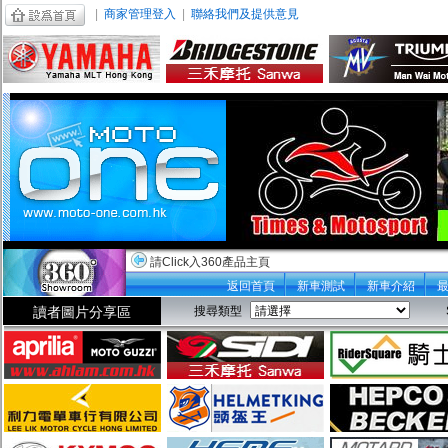
|
商家管理登入
|
聯絡我們及提供意見
請Click入360產品主頁
返回首頁
新車測試
新車介紹
讀者圖片分享區
搜尋類型